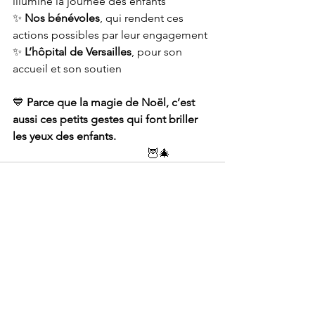
illuminé la journée des enfants
✨ 
Nos bénévoles
, qui rendent ces 
actions possibles par leur engagement 
✨ 
L’hôpital de Versailles
, pour son 
accueil et son soutien
💙 
Parce que la magie de Noël, c’est 
aussi ces petits gestes qui font briller 
les yeux des enfants.
                                                🦉🎄
Voir tout
Posts récents