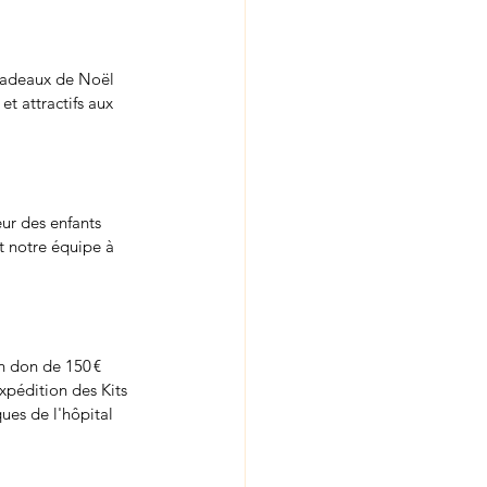
 cadeaux de Noël 
t attractifs aux 
ur des enfants 
t notre équipe à 
un don de 150 € 
xpédition des Kits 
ues de l'hôpital 