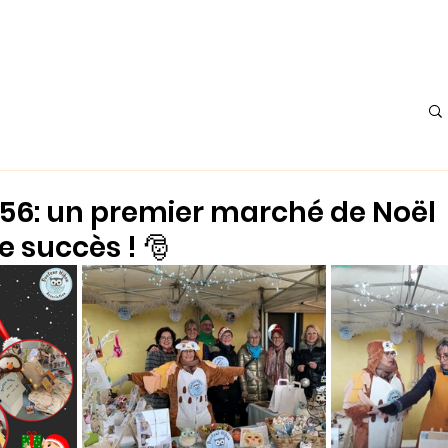
Accueil
À propos
Actualités
L'Atelier
Les Histoire
56: un premier marché de Noël
 succès ! 🎅