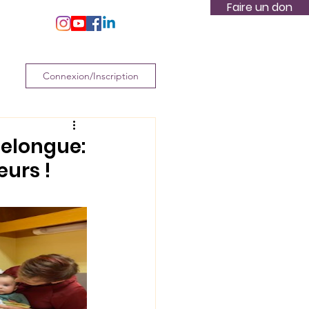
Faire un don
s
Plus
Connexion/Inscription
nelongue:
œurs !