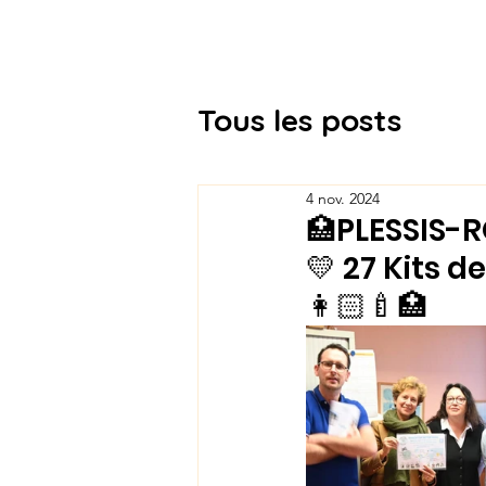
Association Docteur Hibou
Tous les posts
4 nov. 2024
🏥PLESSIS-R
💛 27 Kits 
👩🏻‍🍼🏥