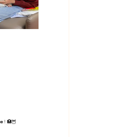
ue
 ! 🏥🦉