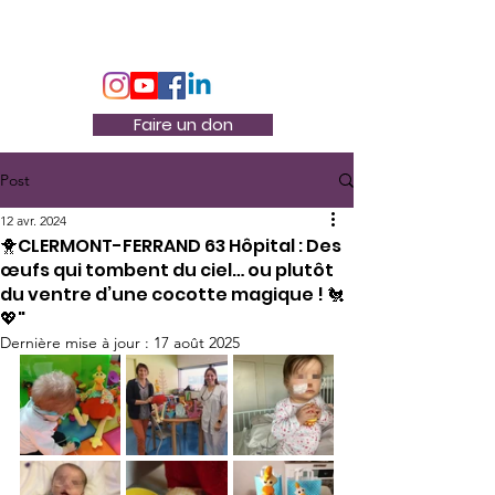
Association Docteur Hibou
Faire un don
Post
12 avr. 2024
🐥CLERMONT-FERRAND 63 Hôpital : Des
œufs qui tombent du ciel… ou plutôt
du ventre d’une cocotte magique ! 🐔
💖"
Dernière mise à jour :
17 août 2025