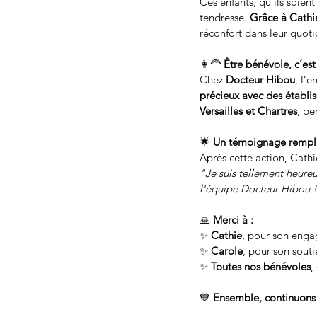
Ces enfants, qu’ils soient
tendresse. 
Grâce à Cathi
réconfort dans leur quoti
👩‍🦰 
Être bénévole, c’est
Chez 
Docteur Hibou
, l’
précieux avec des établi
Versailles et Chartres
, pe
🌟 
Un témoignage rempl
Après cette action, Cathi
"Je suis tellement heureu
l'équipe Docteur Hibou !
🙏 
Merci à :
✨ 
Cathie
, pour son eng
✨ 
Carole
, pour son souti
✨ 
Toutes nos bénévoles
,
💙 
Ensemble, continuons 