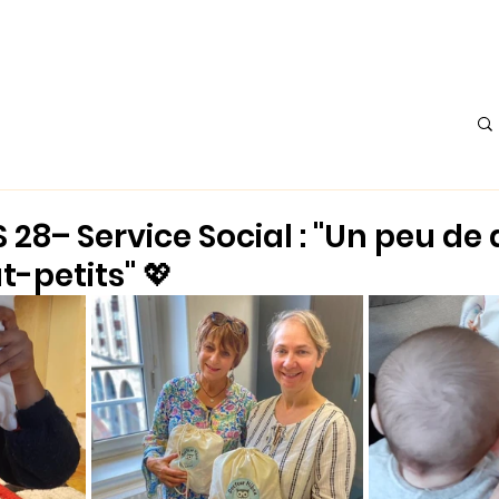
Accueil
À propos
Actualités
L'Atelier
Les Histoire
28– Service Social : "Un peu de
t-petits" 💖