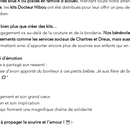
 
nés sous X ou placés en famille d’accueil
, méritent toute notre atten
e
, les 
kits Docteur Hibou
 ont été distribués pour leur offrir un peu de
dien.
 bien plus que créer des kits…
engagement va au-delà de la couture et de la broderie. 
Nos bénévoles 
ssements comme les services sociaux de Chartres et Dreux, mais auss
rmettant ainsi d’apporter encore plus de sourires aux enfants qui en
i d’émotion
e a partagé son ressenti :
se d'avoir apporté du bonheur à ces petits bébés. Je suis fière de fai
 💞"
agement et son grand cœur
en et son implication
 qui forment une magnifique chaîne de solidarité
à propager le sourire et l’amour !
 🦉✨